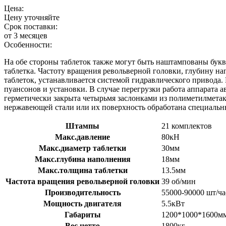
Цена:
Цену уточняйте
Срок поставки:
от 3 месяцев
Особенности:
На обе стороны таблеток также могут быть наштампованы букв
таблетка. Частоту вращения револьверной головки, глубину н
таблеток, устанавливается системой гидравлического привода
пуансонов и установки. В случае перегрузки работа аппарата а
герметически закрыта четырьмя заслонками из полиметилметак
нержавеющей стали или их поверхность обработана специаль
Штампы
21 комплектов
Макс.давление
80кН
Макс.диаметр таблетки
30мм
Макс.глубина наполнения
18мм
Макс.толщина таблетки
13.5мм
Частота вращения револьверной головки
39 об/мин
Производительность
55000-90000 шт/ча
Мощность двигателя
5.5кВт
Габариты
1200*1000*1600м
Вес нетто
1800кг