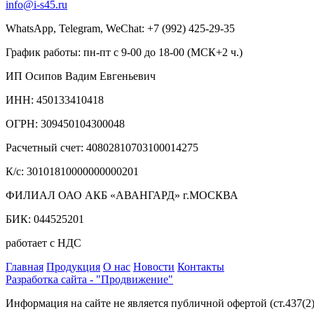
info@i-s45.ru
WhatsApp, Telegram, WeChat: +7 (992) 425-29-35
График работы: пн-пт с 9-00 до 18-00 (МСК+2 ч.)
ИП Осипов Вадим Евгеньевич
ИНН: 450133410418
ОГРН: 309450104300048
Расчетный счет: 40802810703100014275
К/с: 30101810000000000201
ФИЛИАЛ ОАО АКБ «АВАНГАРД» г.МОСКВА
БИК: 044525201
работает с НДС
Главная
Продукция
О нас
Новости
Контакты
Разработка сайта - "Продвижение"
Информация на сайте не является публичной офертой (ст.437(2