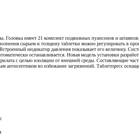
ы. Головка имеет 21 комплект подвижных пуансонов и штампов.
аполнения сырьем и толщину таблетки можно регулировать в про
. Встроенный индикатор давления показывает его величину. Сис
втоматически останавливается. Новая модель установки разработ
рилата с целью изоляции от внешней среды. Составляющие част
ным антисептиком во избежание загрязнений. Таблетпресс осн
с
м